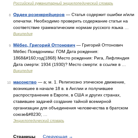
Российский гуманитарный энциклопедический словарь
Орден розенкрейцеров
— Статья содержит ошибки и/или
8
опечатки. Необходимо проверить содержание статьи на
соответствие грамматическим нормам русского языка …
Википедия
Мёбес, Григорий Оттонович
— Григорий Оттонович
9
Мёбес Псевдонимы: ГОМ Дата рождения:
1868&#160;год(1868) Место рождения: Рига, Лифляндия
Дата смерти: 1934 (1930)? Место смерти: в ссылке в …
Википедия
масонство
— а; м. 1. Религиозно этическое движение,
10
возникшее в начале 18 в. в Англии и получившее
распространение в Европе, в США и других странах,
ставившее задачей создание тайной всемирной
организации для объединения человечества в братском
союзе&#8230; …
Энциклопедический словарь
Страницы
Следующая
→