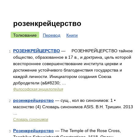
розенкрейцерство
Толкование
Перевод
Книги
РОЗЕНКРЕЙЦЕРСТВО
— РОЗЕНКРЕЙЦЕРСТВО тайное
1
общество, образованное в 17 в., и доктрина, цель которой
всестороннее совершенствование института церкви и
достижение устойчивого благоденствия государства и
каждой личности. Инициатором создания Союза
добродетели (в&#8230; …
Философская энциклопедия
розенкрейцерство
— сущ., кол во синонимов: 1 •
2
масонство (4) Словарь синонимов ASIS. В.Н. Тришин. 2013
…
Словарь синонимов
Розенкрейцерство
— The Temple of the Rose Cross,
3