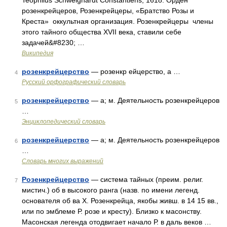
Teophilus Schweighardt Constantiens, 1618. Орден
розенкрейцеров, Розенкрейцеры, «Братство Розы и
Креста» оккультная организация. Розенкрейцеры члены
этого тайного общества XVII века, ставили себе
задачей&#8230; …
Википедия
розенкрейцерство
— розенкр ейцерство, а …
4
Русский орфографический словарь
розенкрейцерство
— а; м. Деятельность розенкрейцеров
5
…
Энциклопедический словарь
розенкрейцерство
— а; м. Деятельность розенкрейцеров
6
…
Словарь многих выражений
Розенкрейцерство
— система тайных (преим. религ.
7
мистич.) об в высокого ранга (назв. по имени легенд.
основателя об ва Х. Розенкрейца, якобы живш. в 14 15 вв.,
или по эмблеме Р. розе и кресту). Близко к масонству.
Масонская легенда отодвигает начало Р. в даль веков …